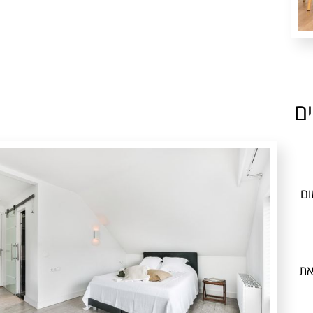
ים
ום
את