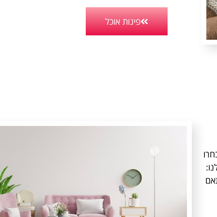
פינות אוכל
חרו
ו:
תאם